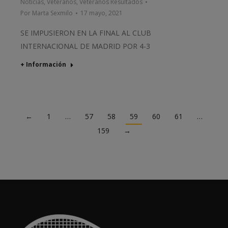
Noticias
,
Veteranos
,
Veteranos Resultados
Por
Marta Sexmilo
17 mayo, 2021
SE IMPUSIERON EN LA FINAL AL CLUB
INTERNACIONAL DE MADRID POR 4-3
+ Información
←
1
…
57
58
59
60
61
…
159
→