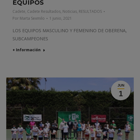
EQUIPOS
Cadete
,
Cadete Resultados
,
Noticias
,
RESULTADOS
Por
Marta Sexmilo
1 junio, 2021
LOS EQUIPOS MASCULINO Y FEMENINO DE OBERENA,
SUBCAMPEONES
+ Información
JUN
1