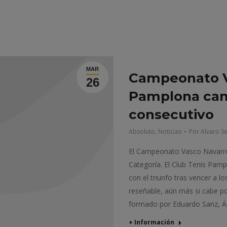
MAR
Campeonato V
26
Pamplona cam
consecutivo
Absoluto
,
Noticias
Por
Alvaro S
El Campeonato Vasco Navarro 
Categoría. El Club Tenis Pam
con el triunfo tras vencer a l
reseñable, aún más si cabe po
formado por Eduardo Sanz, Á
+ Información