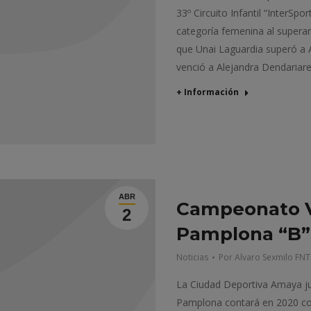
33º Circuito Infantil “InterSp
categoría femenina al superar 
que Unai Laguardia superó a 
venció a Alejandra Dendariar
+ Información
ABR
Campeonato V
2
Pamplona “B” 
Noticias
Por
Alvaro Sexmilo FNT
La Ciudad Deportiva Amaya ju
Pamplona contará en 2020 co