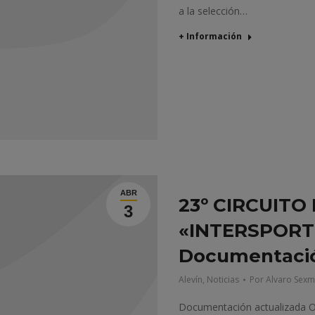
a la selección…
+ Información
ABR
23º CIRCUITO
3
«INTERSPORT
Documentació
Alevín
,
Noticias
Por
Alvaro Sexm
Documentación actualizada 