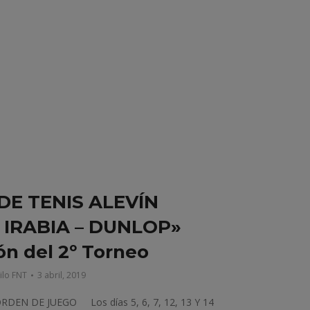
 DE TENIS ALEVÍN
 IRABIA – DUNLOP»
n del 2º Torneo
ilo FNT
3 abril, 2019
ORDEN DE JUEGO Los días 5, 6, 7, 12, 13 Y 14