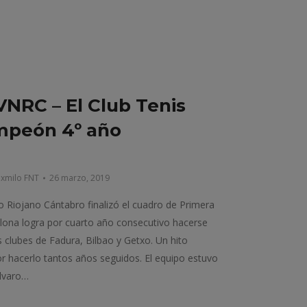
NRC – El Club Tenis
peón 4º año
exmilo FNT
26 marzo, 2019
Riojano Cántabro finalizó el cuadro de Primera
plona logra por cuarto año consecutivo hacerse
os clubes de Fadura, Bilbao y Getxo. Un hito
r hacerlo tantos años seguidos. El equipo estuvo
lvaro…