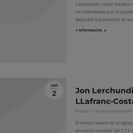
Campeonato Vasco Navarro Ri
ser redondeado por un posibl
disputará la promoción de as
+ Información
ABR
Jon Lerchundi
2
LLafranc-Cost
Noticias
Por
Alvaro Sexmilo FNT
El tenista navarro de la Agrup
proclamó vencedor del S.T.E 