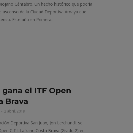
ojano Cántabro. Un hecho histórico que podría
e ascenso de la Ciudad Deportiva Amaya que
censo. Este año en Primera…
 gana el ITF Open
a Brava
2 abril, 2019
ación Deportiva San Juan, Jon Lerchundi, se
Open C.T LLafranc-Costa Brava (Grado 2) en