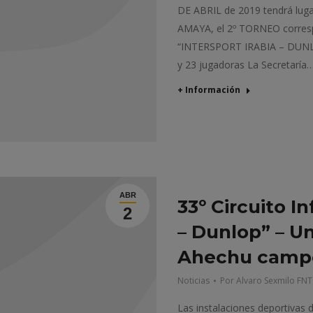
DE ABRIL de 2019 tendrá lug
AMAYA, el 2º TORNEO corres
“INTERSPORT IRABIA – DUNLOP
y 23 jugadoras La Secretaría
+ Información
ABR
33º Circuito In
2
– Dunlop” – Un
Ahechu camp
Noticias
Por
Alvaro Sexmilo FNT
Las instalaciones deportivas 