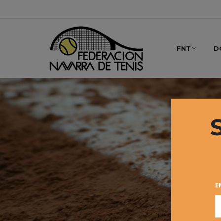
FNT
D
E