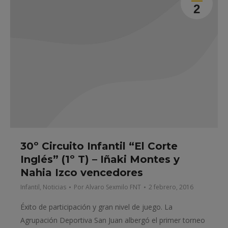
2
30º Circuito Infantil “El Corte
Inglés” (1º T) – Iñaki Montes y
Nahia Izco vencedores
Infantil
,
Noticias
Por
Alvaro Sexmilo FNT
2 febrero, 2016
Éxito de participación y gran nivel de juego. La
Agrupación Deportiva San Juan albergó el primer torneo