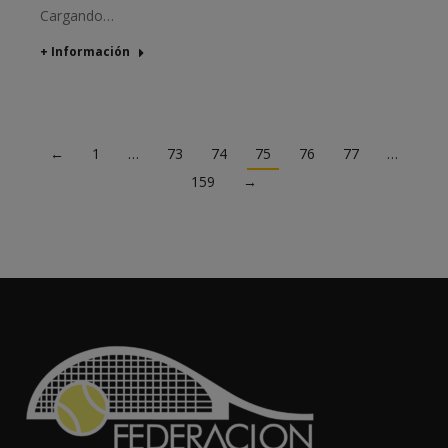
Cargando…
+ Información
←
1
…
73
74
75
76
77
…
159
→