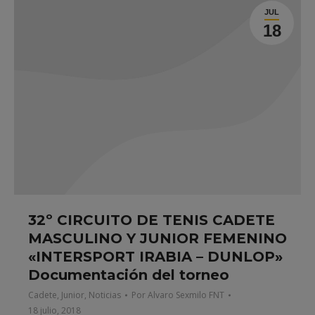
JUL
18
32º CIRCUITO DE TENIS CADETE
MASCULINO Y JUNIOR FEMENINO
«INTERSPORT IRABIA – DUNLOP»
Documentación del torneo
Cadete
,
Junior
,
Noticias
Por
Alvaro Sexmilo FNT
18 julio, 2018