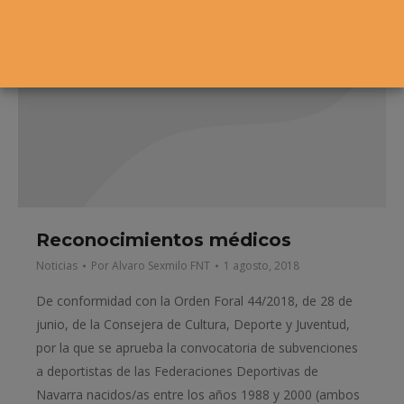
Reconocimientos médicos
Noticias
Por
Alvaro Sexmilo FNT
1 agosto, 2018
De conformidad con la Orden Foral 44/2018, de 28 de
junio, de la Consejera de Cultura, Deporte y Juventud,
por la que se aprueba la convocatoria de subvenciones
a deportistas de las Federaciones Deportivas de
Navarra nacidos/as entre los años 1988 y 2000 (ambos