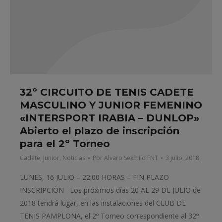
32º CIRCUITO DE TENIS CADETE
MASCULINO Y JUNIOR FEMENINO
«INTERSPORT IRABIA – DUNLOP»
Abierto el plazo de inscripción
para el 2º Torneo
Cadete
,
Junior
,
Noticias
Por
Alvaro Sexmilo FNT
3 julio, 2018
LUNES, 16 JULIO – 22:00 HORAS – FIN PLAZO
INSCRIPCIÓN Los próximos días 20 AL 29 DE JULIO de
2018 tendrá lugar, en las instalaciones del CLUB DE
TENIS PAMPLONA, el 2º Torneo correspondiente al 32º