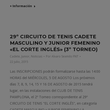
+ Información
29º CIRCUITO DE TENIS CADETE
MASCULINO Y JUNIOR FEMENINO
«EL CORTE INGLÉS» (3º TORNEO)
Cadete
,
Junior
,
Noticias
Por
Alvaro Sexmilo FNT
22 julio, 2015
Las INSCRIPCIONES podrán formalizarse hasta las 14:00
HORAS del MIÉRCOLES, 5 DE AGOSTO Los próximos
días 7, 8, 9, 14, 15 Y 16 DE AGOSTO de 2015 tendrá
lugar, en las instalaciones del CLUB DE TENIS
PAMPLONA, el 2º Torneo correspondiente al 29º
CIRCUITO DE TENIS “EL CORTE INGLÉS”, en categoría
CADETE MASCULINO y JUNIOR FEMENINO.LA…