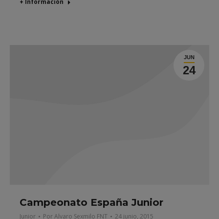
+ Información
JUN
24
Campeonato España Junior
Junior
Por
Alvaro Sexmilo FNT
24 junio, 2015