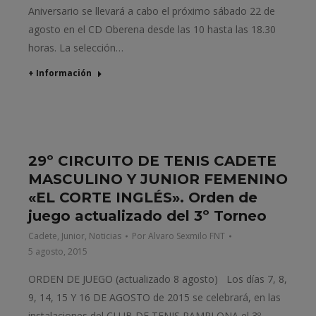
Aniversario se llevará a cabo el próximo sábado 22 de
agosto en el CD Oberena desde las 10 hasta las 18.30
horas. La selección…
+ Información
29º CIRCUITO DE TENIS CADETE
MASCULINO Y JUNIOR FEMENINO
«EL CORTE INGLÉS». Orden de
juego actualizado del 3º Torneo
Cadete
,
Junior
,
Noticias
Por
Alvaro Sexmilo FNT
5 agosto, 2015
ORDEN DE JUEGO (actualizado 8 agosto) Los días 7, 8,
9, 14, 15 Y 16 DE AGOSTO de 2015 se celebrará, en las
instalaciones del CLUB DE TENIS PAMPLONA el 3º