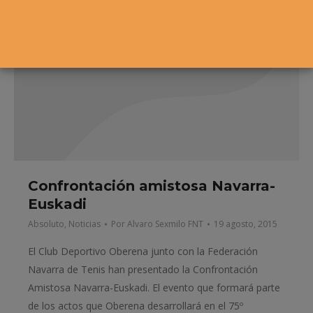
Confrontación amistosa Navarra-
Euskadi
Absoluto
,
Noticias
Por
Alvaro Sexmilo FNT
19 agosto, 2015
El Club Deportivo Oberena junto con la Federación
Navarra de Tenis han presentado la Confrontación
Amistosa Navarra-Euskadi. El evento que formará parte
de los actos que Oberena desarrollará en el 75º