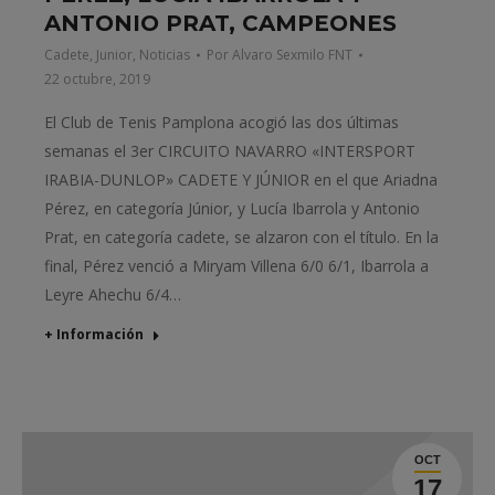
ANTONIO PRAT, CAMPEONES
Cadete
,
Junior
,
Noticias
Por
Alvaro Sexmilo FNT
22 octubre, 2019
El Club de Tenis Pamplona acogió las dos últimas
semanas el 3er CIRCUITO NAVARRO «INTERSPORT
IRABIA-DUNLOP» CADETE Y JÚNIOR en el que Ariadna
Pérez, en categoría Júnior, y Lucía Ibarrola y Antonio
Prat, en categoría cadete, se alzaron con el título. En la
final, Pérez venció a Miryam Villena 6/0 6/1, Ibarrola a
Leyre Ahechu 6/4…
+ Información
OCT
17