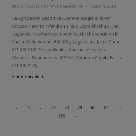
Infantil
,
Noticias
Por
Alvaro Sexmilo FNT
7 octubre, 2019
La Agrupación Deportiva Oberena acogió el tercer
Circuito Navarro Infantil en el que Leyre Ahechu y Unai
Laguardia resultaron campeones. Ahechu venció en la
final a María Verano 6/0 6/3 y Laguardia a Jaime Soria
6/3 4/6 10/6. En semifinales, Ahechu se impuso a
Alejandra Dendariarena 6/3 6/0, Verano a Camila Fassio
6/1 4/6 11/9,…
+ Información
←
1
…
77
78
79
80
81
…
159
→