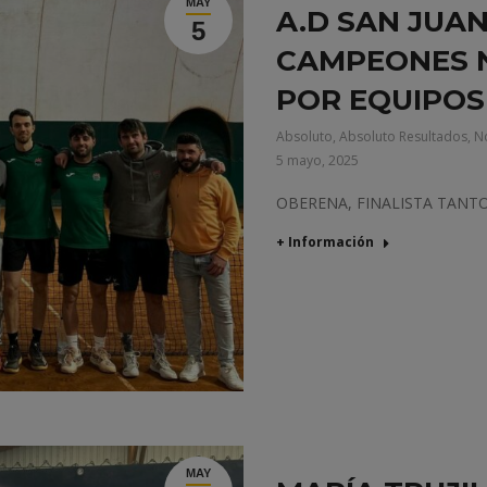
MAY
A.D SAN JUA
5
CAMPEONES 
POR EQUIPOS
Absoluto
,
Absoluto Resultados
,
No
5 mayo, 2025
OBERENA, FINALISTA TAN
+ Información
MAY