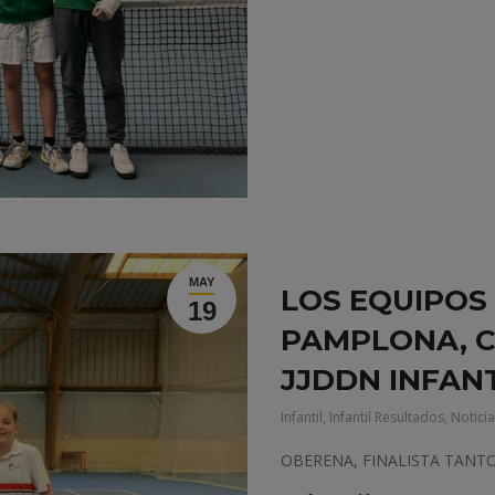
MAY
LOS EQUIPOS 
19
PAMPLONA, 
JJDDN INFANT
Infantil
,
Infantil Resultados
,
Notici
OBERENA, FINALISTA TAN