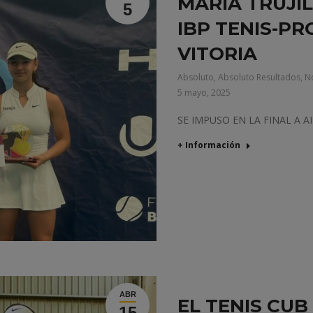
MARÍA TRUJI
5
IBP TENIS-P
VITORIA
Absoluto
,
Absoluto Resultados
,
No
5 mayo, 2025
SE IMPUSO EN LA FINAL A A
+ Información
ABR
EL TENIS CUB
15