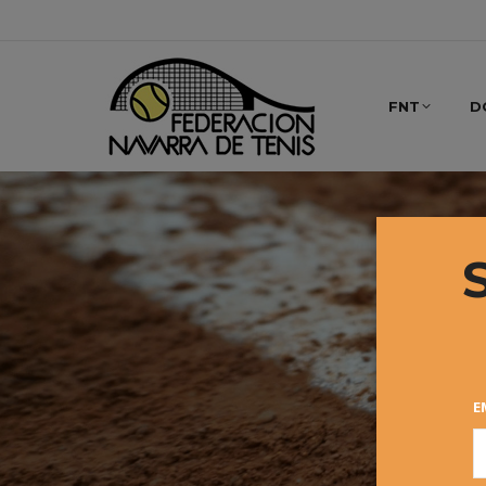
FNT
D
E