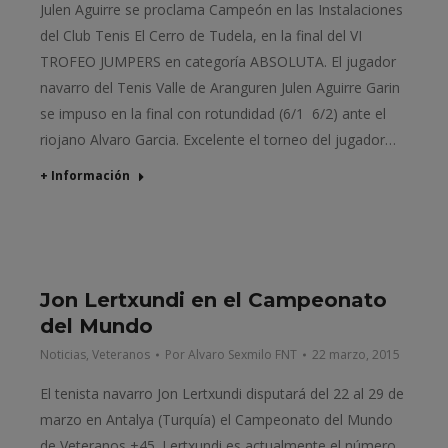
Julen Aguirre se proclama Campeón en las Instalaciones
del Club Tenis El Cerro de Tudela, en la final del VI
TROFEO JUMPERS en categoría ABSOLUTA. El jugador
navarro del Tenis Valle de Aranguren Julen Aguirre Garin
se impuso en la final con rotundidad (6/1 6/2) ante el
riojano Alvaro Garcia. Excelente el torneo del jugador…
+ Información
Jon Lertxundi en el Campeonato
del Mundo
Noticias
,
Veteranos
Por
Alvaro Sexmilo FNT
22 marzo, 2015
El tenista navarro Jon Lertxundi disputará del 22 al 29 de
marzo en Antalya (Turquía) el Campeonato del Mundo
de Veteranos +45. Lertxundi es actualmente el número