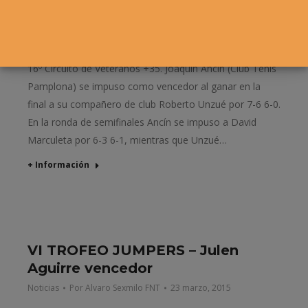
Joaquín Ancín vencedor
Noticias
,
Veteranos
Por
Alvaro Sexmilo FNT
26 marzo, 2015
El Club Tenis Pamplona celebró la primera prueba del
16º Circuito de Veteranos +35. Joaquín Ancín (Club Tenis
Pamplona) se impuso como vencedor al ganar en la
final a su compañero de club Roberto Unzué por 7-6 6-0.
En la ronda de semifinales Ancín se impuso a David
Marculeta por 6-3 6-1, mientras que Unzué…
+ Información
VI TROFEO JUMPERS – Julen
Aguirre vencedor
Noticias
Por
Alvaro Sexmilo FNT
23 marzo, 2015