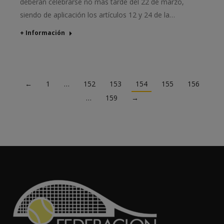
deberán celebrarse no más tarde del 22 de marzo,
siendo de aplicación los artículos 12 y 24 de la…
+ Información
←
1
…
152
153
154
155
156
…
159
→