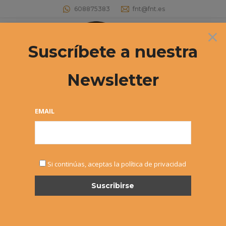
608875383
fnt@fnt.es
×
Buscar:
Suscríbete a nuestra
Newsletter
EMAIL
NOTICIAS
Si continúas, aceptas la política de privacidad
16º Circuito Veteranos +35 (T1) –