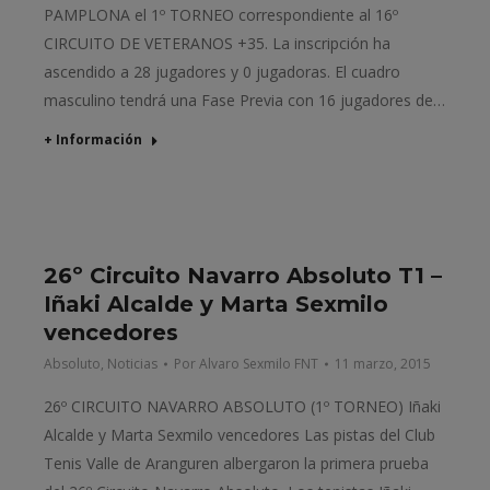
PAMPLONA el 1º TORNEO correspondiente al 16º
CIRCUITO DE VETERANOS +35. La inscripción ha
ascendido a 28 jugadores y 0 jugadoras. El cuadro
masculino tendrá una Fase Previa con 16 jugadores de…
+ Información
26º Circuito Navarro Absoluto T1 –
Iñaki Alcalde y Marta Sexmilo
vencedores
Absoluto
,
Noticias
Por
Alvaro Sexmilo FNT
11 marzo, 2015
26º CIRCUITO NAVARRO ABSOLUTO (1º TORNEO) Iñaki
Alcalde y Marta Sexmilo vencedores Las pistas del Club
Tenis Valle de Aranguren albergaron la primera prueba