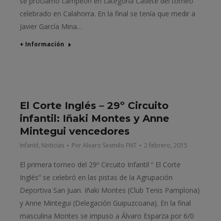
se proclamo campeón en categoría Cadete del torneo
celebrado en Calahorra. En la final se tenía que medir a
Javier García Mina…
+ Información
El Corte Inglés – 29º Circuito
infantil: Iñaki Montes y Anne
Mintegui vencedores
Infantil
,
Noticias
Por
Alvaro Sexmilo FNT
2 febrero, 2015
El primera torneo del 29º Circuito Infantil “ El Corte
Inglés” se celebró en las pistas de la Agrupación
Deportiva San Juan. Iñaki Montes (Club Tenis Pamplona)
y Anne Mintegui (Delegación Guipuzcoana). En la final
masculina Montes se impuso a Álvaro Esparza por 6/0