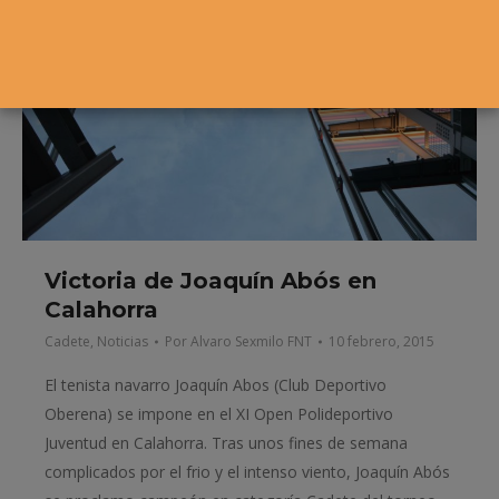
Victoria de Joaquín Abós en
Calahorra
Cadete
,
Noticias
Por
Alvaro Sexmilo FNT
10 febrero, 2015
El tenista navarro Joaquín Abos (Club Deportivo
Oberena) se impone en el XI Open Polideportivo
Juventud en Calahorra. Tras unos fines de semana
complicados por el frio y el intenso viento, Joaquín Abós