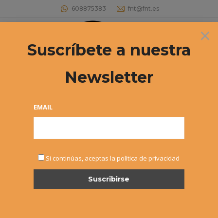
608875383
fnt@fnt.es
×
Buscar:
Suscríbete a nuestra
Newsletter
EMAIL
NOTICIAS
Si continúas, aceptas la política de privacidad
FEB
10