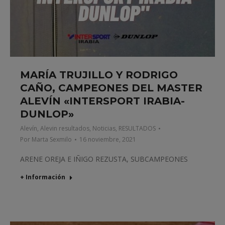
MARÍA TRUJILLO Y RODRIGO
CAÑO, CAMPEONES DEL MASTER
ALEVÍN «INTERSPORT IRABIA-
DUNLOP»
Alevín
,
Alevin resultados
,
Noticias
,
RESULTADOS
Por
Marta Sexmilo
16 noviembre, 2021
ARENE OREJA E IÑIGO REZUSTA, SUBCAMPEONES
+ Información