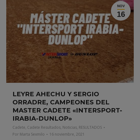
NOV
16
LEYRE AHECHU Y SERGIO
ORRADRE, CAMPEONES DEL
MASTER CADETE «INTERSPORT-
IRABIA-DUNLOP»
Cadete
,
Cadete Resultados
,
Noticias
,
RESULTADOS
Por
Marta Sexmilo
16 noviembre, 2021