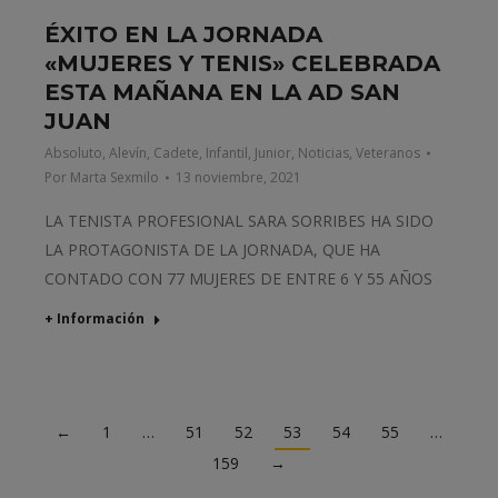
ÉXITO EN LA JORNADA
«MUJERES Y TENIS» CELEBRADA
ESTA MAÑANA EN LA AD SAN
JUAN
Absoluto
,
Alevín
,
Cadete
,
Infantil
,
Junior
,
Noticias
,
Veteranos
Por
Marta Sexmilo
13 noviembre, 2021
LA TENISTA PROFESIONAL SARA SORRIBES HA SIDO
LA PROTAGONISTA DE LA JORNADA, QUE HA
CONTADO CON 77 MUJERES DE ENTRE 6 Y 55 AÑOS
+ Información
←
1
…
51
52
53
54
55
…
159
→