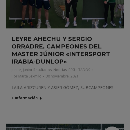
LEYRE AHECHU Y SERGIO
ORRADRE, CAMPEONES DEL
MASTER JÚNIOR «INTERSPORT
IRABIA-DUNLOP»
Junior
,
Junior Resultados
,
Noticias
,
RESULTADOS
Por
Marta Sexmilo
30 noviembre, 2021
LAILA ARIZCUREN Y ASIER GÓMEZ, SUBCAMPEONES
+ Información