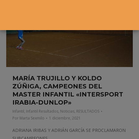
MARÍA TRUJILLO Y KOLDO
ZÚÑIGA, CAMPEONES DEL
MASTER INFANTIL «INTERSPORT
IRABIA-DUNLOP»
Infantil
,
Infantil Resultados
,
Noticias
,
RESULTADOS
Por
Marta Sexmilo
1 diciembre, 2021
ADRIANA IRIBAS Y ADRIÁN GARCÍA SE PROCLAMARON
SUBCAMPEONES