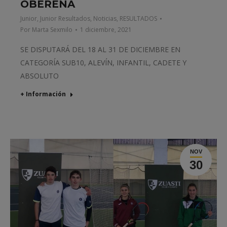
OBERENA
Junior
,
Junior Resultados
,
Noticias
,
RESULTADOS
Por
Marta Sexmilo
1 diciembre, 2021
SE DISPUTARÁ DEL 18 AL 31 DE DICIEMBRE EN
CATEGORÍA SUB10, ALEVÍN, INFANTIL, CADETE Y
ABSOLUTO
+ Información
NOV
30