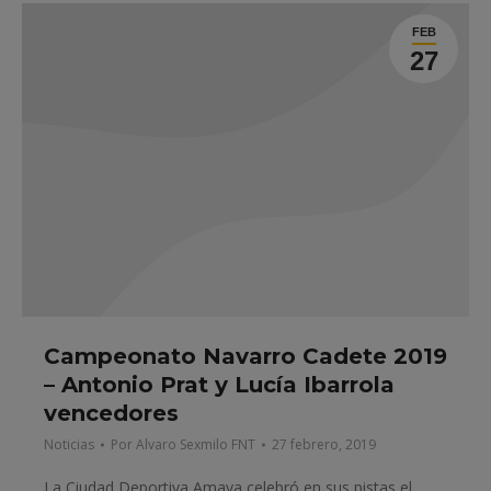
FEB
27
Campeonato Navarro Cadete 2019
– Antonio Prat y Lucía Ibarrola
vencedores
Noticias
Por
Alvaro Sexmilo FNT
27 febrero, 2019
La Ciudad Deportiva Amaya celebró en sus pistas el