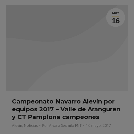
MAY
16
Campeonato Navarro Alevín por
equipos 2017 – Valle de Aranguren
y CT Pamplona campeones
Alevín
,
Noticias
Por
Alvaro Sexmilo FNT
16 mayo, 2017