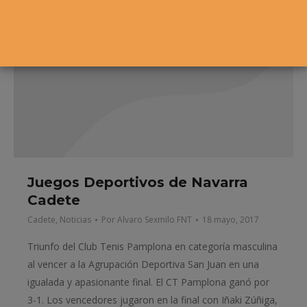
Juegos Deportivos de Navarra
Cadete
Cadete
,
Noticias
Por
Alvaro Sexmilo FNT
18 mayo, 2017
Triunfo del Club Tenis Pamplona en categoría masculina
al vencer a la Agrupación Deportiva San Juan en una
igualada y apasionante final. El CT Pamplona ganó por
3-1. Los vencedores jugaron en la final con Iñaki Zúñiga,