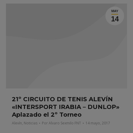
MAY
14
21º CIRCUITO DE TENIS ALEVÍN
«INTERSPORT IRABIA – DUNLOP»
Aplazado el 2º Torneo
Alevín
,
Noticias
Por
Alvaro Sexmilo FNT
14 mayo, 2017