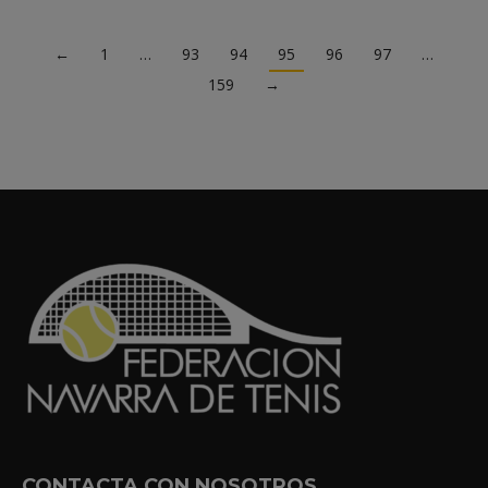
←
1
…
93
94
95
96
97
…
159
→
CONTACTA CON NOSOTROS