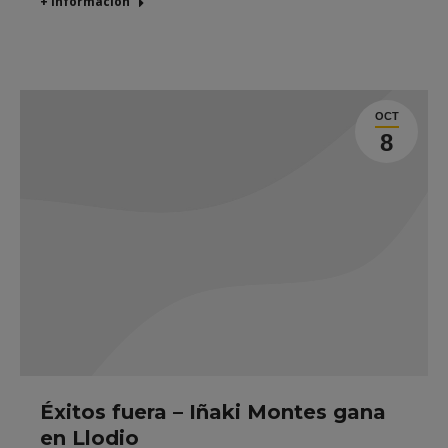
+ Información
OCT
8
Éxitos fuera – Iñaki Montes gana
en Llodio