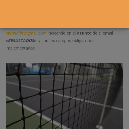
Para el envío de resultados de los jugadores de torneos no
propios de la Federación Navarra y que se desea que
publiquen deben enviar un correo a
prensafnt@gmail.com
indicando en el
asunto
de el email
«
RESULTADOS
» y con los campos obligatorios
implementados.