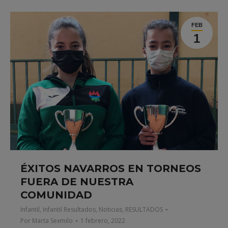
FEB
1
ÉXITOS NAVARROS EN TORNEOS
FUERA DE NUESTRA
COMUNIDAD
Infantil
,
Infantil Resultados
,
Noticias
,
RESULTADOS
Por
Marta Sexmilo
1 febrero, 2022