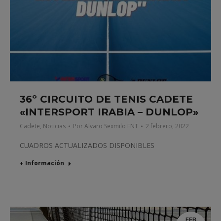
36º CIRCUITO DE TENIS CADETE
«INTERSPORT IRABIA – DUNLOP»
Cadete
,
Noticias
Por
Alvaro Sexmilo FNT
2 febrero, 2022
CUADROS ACTUALIZADOS DISPONIBLES
+ Información
FEB