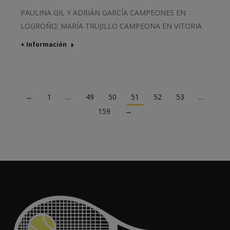
PAULINA GIL Y ADRIÁN GARCÍA CAMPEONES EN
LOGROÑO; MARÍA TRUJILLO CAMPEONA EN VITORIA
+ Información
←
1
…
49
50
51
52
53
…
159
→