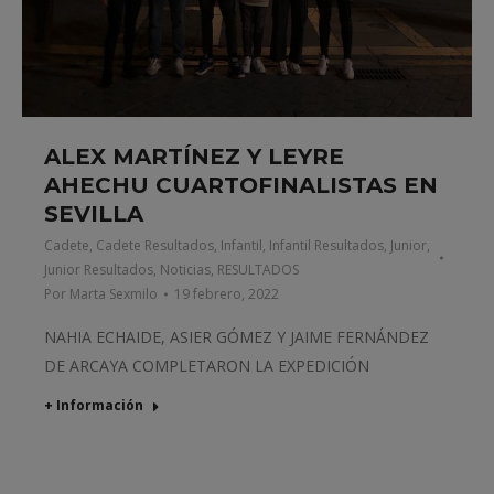
ALEX MARTÍNEZ Y LEYRE
AHECHU CUARTOFINALISTAS EN
SEVILLA
Cadete
,
Cadete Resultados
,
Infantil
,
Infantil Resultados
,
Junior
,
Junior Resultados
,
Noticias
,
RESULTADOS
Por
Marta Sexmilo
19 febrero, 2022
NAHIA ECHAIDE, ASIER GÓMEZ Y JAIME FERNÁNDEZ
DE ARCAYA COMPLETARON LA EXPEDICIÓN
+ Información