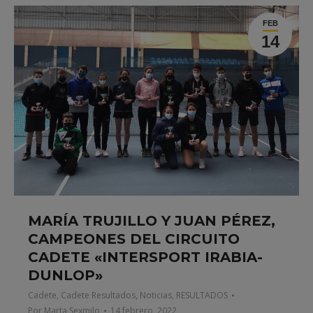
FEB
14
MARÍA TRUJILLO Y JUAN PÉREZ,
CAMPEONES DEL CIRCUITO
CADETE «INTERSPORT IRABIA-
DUNLOP»
Cadete
,
Cadete Resultados
,
Noticias
,
RESULTADOS
Por
Marta Sexmilo
14 febrero, 2022