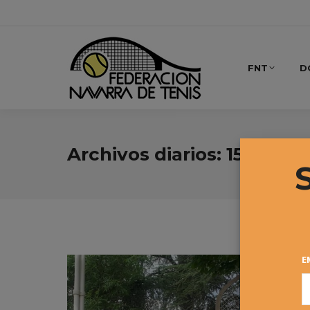
FNT
D
Archivos diarios:
15 mayo,
E