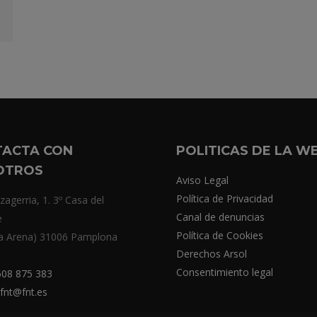
TACTA CON
POLITICAS DE LA W
OTROS
Aviso Legal
Política de Privacidad
zagerria, 1. 3º Casa del
Canal de denuncias
e
Política de Cookies
a Arena) 31006 Pamplona
Derechos Arsol
Consentimiento legal
08 875 383
fnt@fnt.es