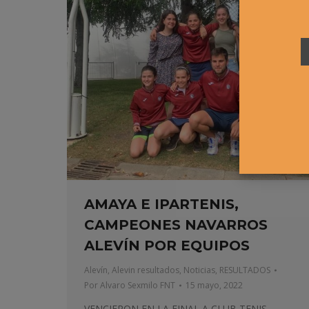
AMAYA E IPARTENIS,
CAMPEONES NAVARROS
ALEVÍN POR EQUIPOS
Alevín
,
Alevin resultados
,
Noticias
,
RESULTADOS
Por
Alvaro Sexmilo FNT
15 mayo, 2022
VENCIERON EN LA FINAL A CLUB TENIS