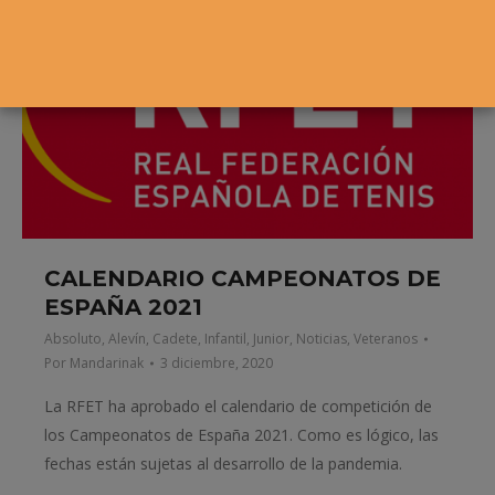
CALENDARIO CAMPEONATOS DE
ESPAÑA 2021
Absoluto
,
Alevín
,
Cadete
,
Infantil
,
Junior
,
Noticias
,
Veteranos
Por
Mandarinak
3 diciembre, 2020
La RFET ha aprobado el calendario de competición de
los Campeonatos de España 2021. Como es lógico, las
fechas están sujetas al desarrollo de la pandemia.