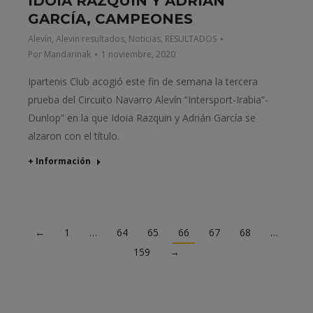
IDOIA RAZQUIN Y ADRIÁN
GARCÍA, CAMPEONES
Alevín
,
Alevin resultados
,
Noticias
,
RESULTADOS
Por
Mandarinak
1 noviembre, 2020
Ipartenis Club acogió este fin de semana la tercera
prueba del Circuito Navarro Alevín “Intersport-Irabia”-
Dunlop” en la que Idoia Razquin y Adrián García se
alzaron con el título.
+ Información
←
1
…
64
65
66
67
68
…
159
→