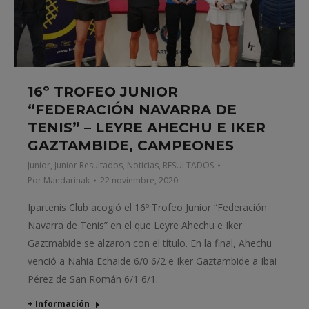
16º TROFEO JUNIOR
“FEDERACIÓN NAVARRA DE
TENIS” – LEYRE AHECHU E IKER
GAZTAMBIDE, CAMPEONES
Junior
,
Junior Resultados
,
Noticias
,
RESULTADOS
Por
Mandarinak
22 noviembre, 2020
Ipartenis Club acogió el 16º Trofeo Junior “Federación
Navarra de Tenis” en el que Leyre Ahechu e Iker
Gaztmabide se alzaron con el título. En la final, Ahechu
venció a Nahia Echaide 6/0 6/2 e Iker Gaztambide a Ibai
Pérez de San Román 6/1 6/1.
+ Información