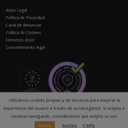
Aviso Legal
Política de Privacidad
Canal de denuncias
Política de Cookies
Derechos Arsol
Consentimiento legal
Utilizamos cookies propias y de terceros para mejorar la
experiencia del usuario a través de su navegación. Si acepta o
continúa navegando, consideramos que acepta su uso
© Federación Navarra de Tenis
Ajustes
+ Info
Aceptar