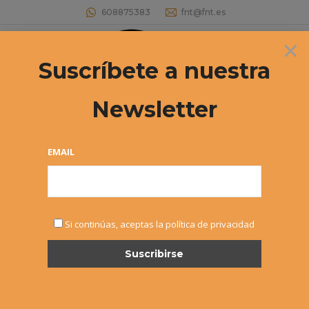
608875383
fnt@fnt.es
×
Buscar:
Suscríbete a nuestra
Newsletter
Juegos Deportivos de Navarra 2018 –
2018KO NAFARROAKO KIROL JOKOAK
EMAIL
Estás aquí:
Si continúas, aceptas la política de privacidad
MAR
16