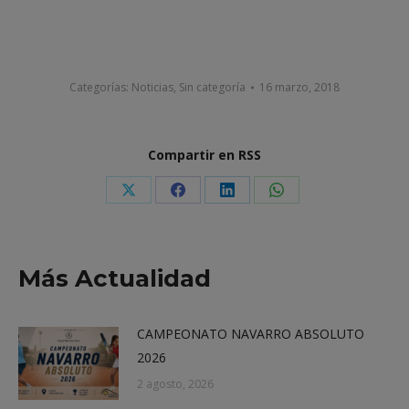
Categorías:
Noticias
,
Sin categoría
16 marzo, 2018
Compartir en RSS
Share
Share
Share
Share
on
on
on
on
X
Facebook
LinkedIn
WhatsApp
Más Actualidad
CAMPEONATO NAVARRO ABSOLUTO
2026
2 agosto, 2026