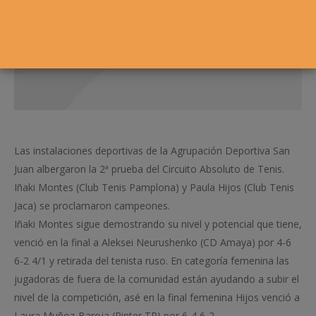
Las instalaciones deportivas de la Agrupación Deportiva San
Juan albergaron la 2ª prueba del Circuito Absoluto de Tenis.
Iñaki Montes (Club Tenis Pamplona) y Paula Hijos (Club Tenis
Jaca) se proclamaron campeones.
Iñaki Montes sigue demostrando su nivel y potencial que tiene,
venció en la final a Aleksei Neurushenko (CD Amaya) por 4-6
6-2 4/1 y retirada del tenista ruso. En categoría femenina las
jugadoras de fuera de la comunidad están ayudando a subir el
nivel de la competición, asé en la final femenina Hijos venció a
Laura Muñoz-Baroja (Pinter TP) por 6-4 6-2.