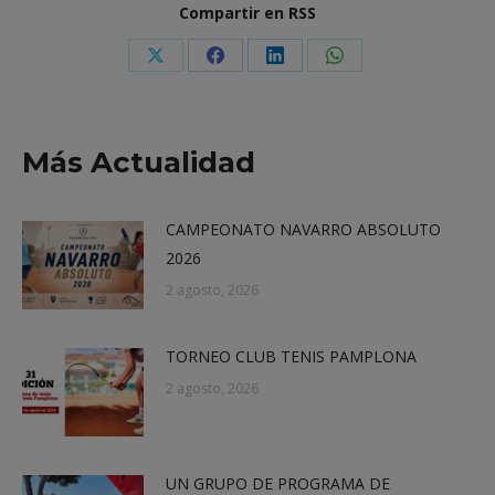
Compartir en RSS
Share
Share
Share
Share
on
on
on
on
X
Facebook
LinkedIn
WhatsApp
Más Actualidad
CAMPEONATO NAVARRO ABSOLUTO
2026
2 agosto, 2026
TORNEO CLUB TENIS PAMPLONA
2 agosto, 2026
UN GRUPO DE PROGRAMA DE