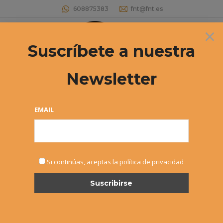
608875383
fnt@fnt.es
×
Buscar:
Suscríbete a nuestra
Newsletter
Circuito Absoluto de Tenis – Iñaki
Montes y Paula Hijos vencedores
EMAIL
Estás aquí:
Si continúas, aceptas la política de privacidad
MAR
26