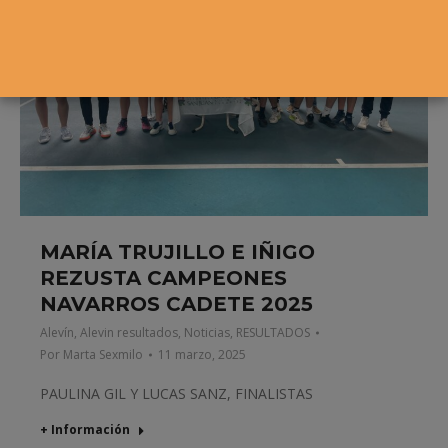
MARÍA TRUJILLO E IÑIGO
REZUSTA CAMPEONES
NAVARROS CADETE 2025
Alevín
,
Alevin resultados
,
Noticias
,
RESULTADOS
Por
Marta Sexmilo
11 marzo, 2025
PAULINA GIL Y LUCAS SANZ, FINALISTAS
+ Información