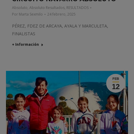
Absoluto
,
Absoluto Resultados
,
RESULTADOS
Por
Marta Sexmilo
24 febrero, 2025
PÉREZ, FDEZ DE ARCAYA, AYALA Y MARCULETA,
FINALISTAS
+ Información
FEB
12