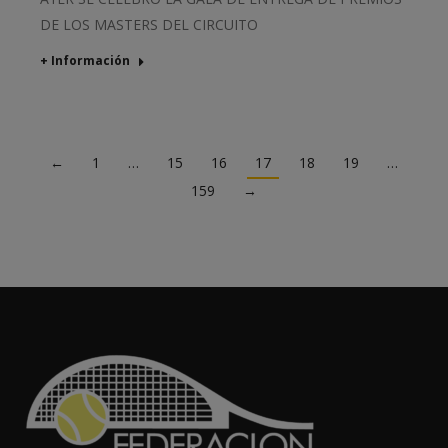
DE LOS MASTERS DEL CIRCUITO
+ Información
←
1
…
15
16
17
18
19
…
159
→