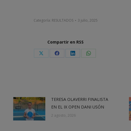
Categoría:
RESULTADOS
3 julio, 2025
Compartir en RSS
Share
Share
Share
Share
on
on
on
on
X
Facebook
LinkedIn
WhatsApp
TERESA OLAVERRI FINALISTA
EN EL IX OPEN DANI USÓN
2 agosto, 2026