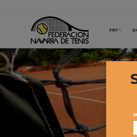
FNT
D
E