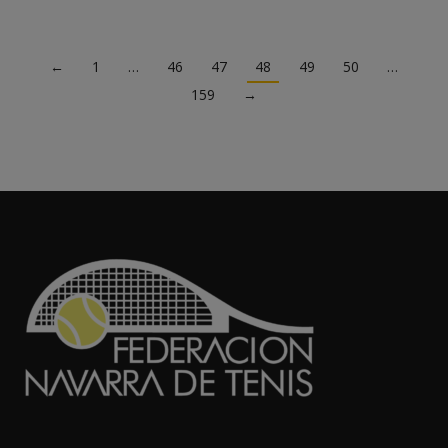
←
1
…
46
47
48
49
50
…
159
→