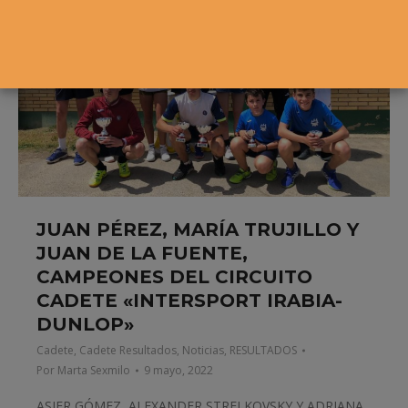
JUAN PÉREZ, MARÍA TRUJILLO Y
JUAN DE LA FUENTE,
CAMPEONES DEL CIRCUITO
CADETE «INTERSPORT IRABIA-
DUNLOP»
Cadete
,
Cadete Resultados
,
Noticias
,
RESULTADOS
Por
Marta Sexmilo
9 mayo, 2022
ASIER GÓMEZ, ALEXANDER STRELKOVSKY Y ADRIANA