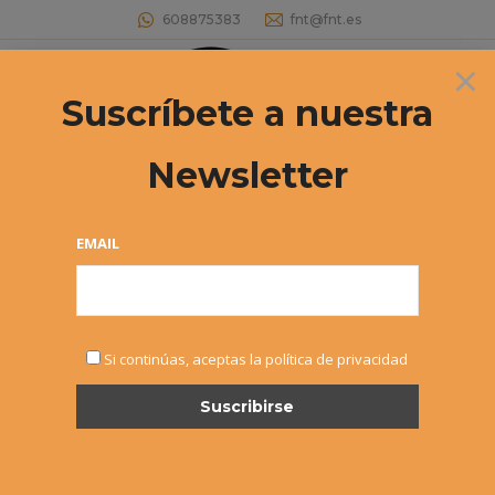
608875383
fnt@fnt.es
×
Buscar:
Suscríbete a nuestra
Newsletter
ELECCIONES 2016 F.N.T.
Estás aquí:
EMAIL
Si continúas, aceptas la política de privacidad
SEP
30