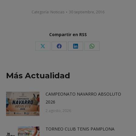
Categoría:
Noticias
30 septiembre, 2016
Compartir en RSS
Share
Share
Share
Share
on
on
on
on
X
Facebook
LinkedIn
WhatsApp
Más Actualidad
CAMPEONATO NAVARRO ABSOLUTO
2026
2 agosto, 2026
TORNEO CLUB TENIS PAMPLONA