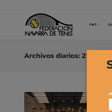
FNT
D
Archivos diarios:
21 marzo
E