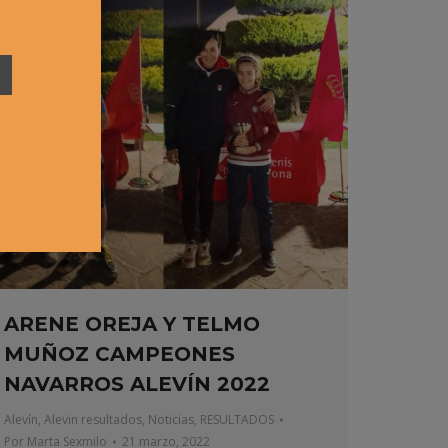
ARENE OREJA Y TELMO
MUÑOZ CAMPEONES
NAVARROS ALEVÍN 2022
Alevín
,
Alevin resultados
,
Noticias
,
RESULTADOS
Por
Marta Sexmilo
21 marzo, 2022