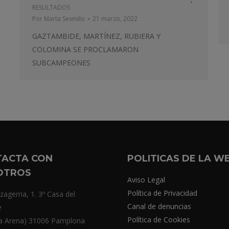
RESULTADOS
Por
Marta Sexmilo
21 marzo, 2022
GAZTAMBIDE, MARTÍNEZ, RUBIERA Y
COLOMINA SE PROCLAMARON
SUBCAMPEONES
TACTA CON
POLITICAS DE LA W
OTROS
Aviso Legal
Política de Privacidad
zagerria, 1. 3º Casa del
Canal de denuncias
e
Política de Cookies
a Arena) 31006 Pamplona