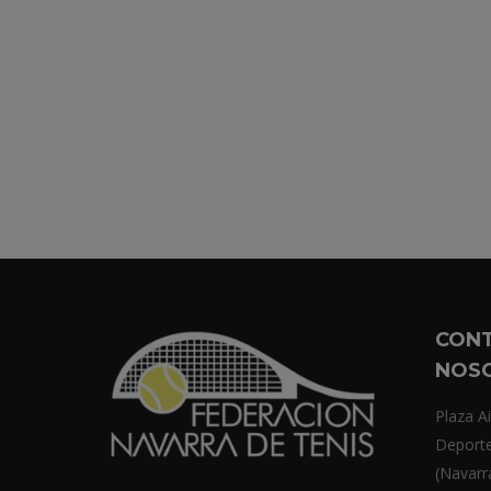
CON
NOS
Plaza Ai
Deport
(Navarr