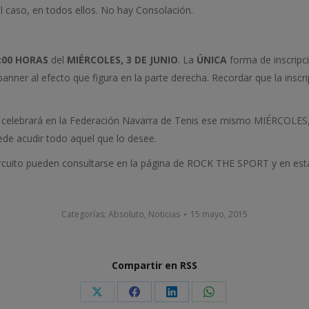
 el caso, en todos ellos. No hay Consolación.
:00 HORAS
del
MIÉRCOLES, 3 DE JUNIO
. La
ÚNICA
forma de inscripc
anner al efecto que figura en la parte derecha. Recordar que la inscr
 se celebrará en la Federación Navarra de Tenis ese mismo MIÉRCOLES, 
ede acudir todo aquel que lo desee.
rcuito pueden consultarse en la página de ROCK THE SPORT y en est
Categorías:
Absoluto
,
Noticias
15 mayo, 2015
Compartir en RSS
Share
Share
Share
Share