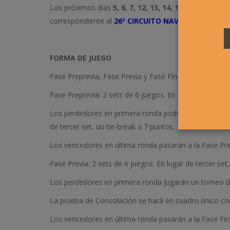
Los próximos días
5, 6, 7, 12, 13, 14, 19, 20 Y 21 DE 
correspondiente al
26º CIRCUITO NAVARRO ABSOL
FORMA DE JUEGO
Fase Preprevia, Fase Previa y Fase Final (si hay número
Fase Preprevia: 2 sets de 6 juegos. En lugar de tercer 
Los perdedores en primera ronda podrán jugar un torneo
de tercer set, un tie-break a 7 puntos.
Los vencedores en última ronda pasarán a la Fase Pre
Fase Previa: 2 sets de 6 juegos. En lugar de tercer set
Los perdedores en primera ronda jugarán un torneo de C
La prueba de Consolación se hará en cuadro único con
Los vencedores en última ronda pasarán a la Fase Fina