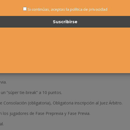
JUNIO
de 2015 tendrá lugar, en las instalaciones de la
AGRUPACIÓN D
Si continúas, aceptas la política de privacidad
UTO
.
 suficiente de jugadores inscritos).
set, un “súper tie-break” a 10 puntos.
 de Consolación (obligatoria para el Club). Obligatoria inscripción al
via.
, un “súper tie-break” a 10 puntos.
onsolación (obligatoria), Obligatoria inscripción al Juez Árbitro.
 los jugadores de Fase Preprevia y Fase Previa.
l.