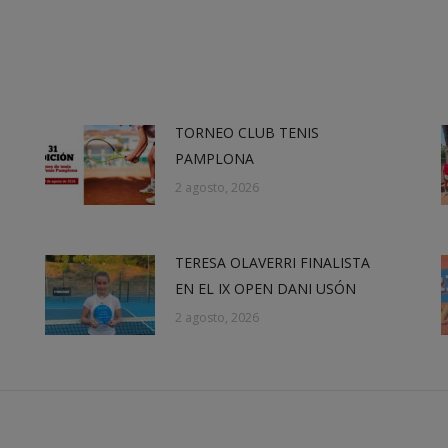
on
on
on
on
X
Facebook
LinkedIn
WhatsApp
TORNEO CLUB TENIS
PAMPLONA
2 agosto, 2026
TERESA OLAVERRI FINALISTA
EN EL IX OPEN DANI USÓN
2 agosto, 2026