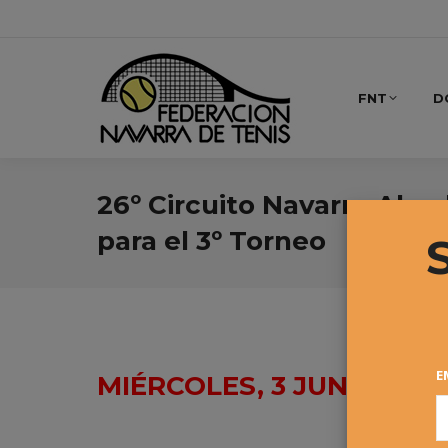
FNT
D
26º Circuito Navarro Absol
para el 3º Torneo
E
MIÉRCOLES, 3 JUNIO – 14