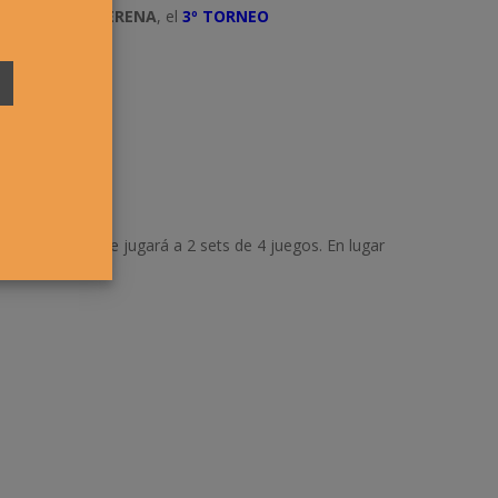
EPORTIVA OBERENA
, el
3º TORNEO
 Juez Árbitro. Se jugará a 2 sets de 4 juegos. En lugar