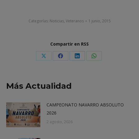
Categorías:
Noticias
,
Veteranos
1 junio, 2015
Compartir en RSS
Share
Share
Share
Share
on
on
on
on
X
Facebook
LinkedIn
WhatsApp
Más Actualidad
CAMPEONATO NAVARRO ABSOLUTO
2026
2 agosto, 2026