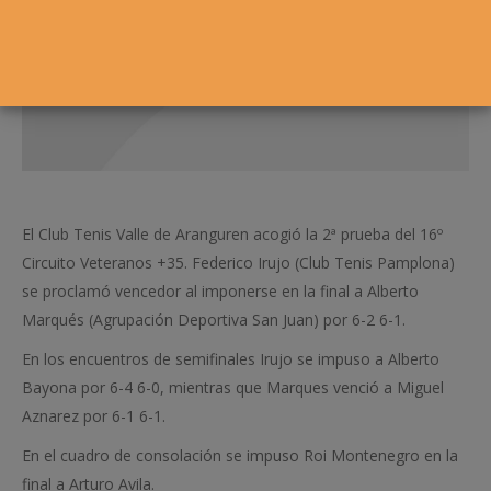
El Club Tenis Valle de Aranguren acogió la 2ª prueba del 16º
Circuito Veteranos +35. Federico Irujo (Club Tenis Pamplona)
se proclamó vencedor al imponerse en la final a Alberto
Marqués (Agrupación Deportiva San Juan) por 6-2 6-1.
En los encuentros de semifinales Irujo se impuso a Alberto
Bayona por 6-4 6-0, mientras que Marques venció a Miguel
Aznarez por 6-1 6-1.
En el cuadro de consolación se impuso Roi Montenegro en la
final a Arturo Avila.