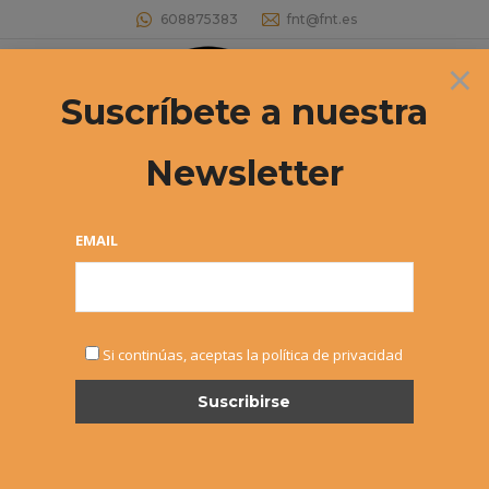
608875383
fnt@fnt.es
×
Buscar:
Suscríbete a nuestra
Newsletter
16º Circuito Veteranos +35 (2ºT)
Federico Irujo vencedor
EMAIL
Estás aquí:
Si continúas, aceptas la política de privacidad
JUN
1