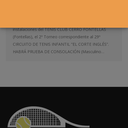
MIÉRCOLES, 27 MAYO – 14:00 HORAS – FIN PLAZO
INSCRIPCIÓN Los próximos días 29, 30, 31 DE
MAYO, 5, 6 Y 7 DE JUNIO de 2015 tendrá lugar, en las
instalaciones del TENIS CLUB CERRO FONTELLAS
(Fontellas), el 2º Torneo correspondiente al 29º
CIRCUITO DE TENIS INFANTIL “EL CORTE INGLÉS”.
HABRÁ PRUEBA DE CONSOLACIÓN (Masculino…