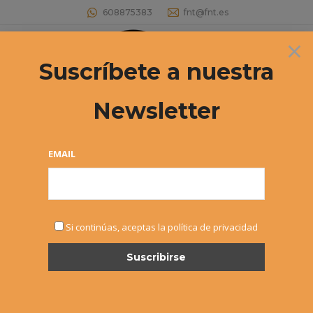
608875383
fnt@fnt.es
×
Buscar:
Suscríbete a nuestra
Newsletter
Archivos diarios:
8 mayo, 2015
Estás aquí:
EMAIL
Si continúas, aceptas la política de privacidad
29º Circuito de Tenis Infantil «El
Corte Inglés». Abierto el plazo de
inscripción para el 2º Torneo
Infantil
,
Noticias
Por
Alvaro Sexmilo FNT
8 mayo, 2015