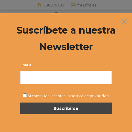
608875383
fnt@fnt.es
×
Buscar:
Suscríbete a nuestra
Newsletter
IÑAKI MONTES, CAMPEÓN DEL ITF
WORLD TENNIS TOUR DE KELIBIA
EMAIL
Estás aquí:
Si continúas, aceptas la política de privacidad
JUN
24