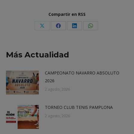
Compartir en RSS
Share
Share
Share
Share
on
on
on
on
X
Facebook
LinkedIn
WhatsApp
Más Actualidad
CAMPEONATO NAVARRO ABSOLUTO
2026
2 agosto, 2026
TORNEO CLUB TENIS PAMPLONA
2 agosto, 2026