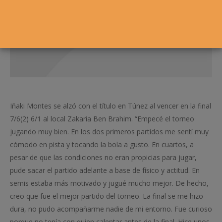
Iñaki Montes se alzó con el título en Túnez al vencer en la final
7/6(2) 6/1 al local Zakaria Ben Brahim. “Empecé el torneo
jugando muy bien. En los dos primeros partidos me sentí muy
cómodo en pista y tocando la bola a gusto. En cuartos, a
pesar de que las condiciones no eran propicias para jugar,
pude sacar el partido adelante a base de físico y actitud. En
semis estaba más motivado y jugué mucho mejor. De hecho,
creo que fue el mejor partido del torneo. La final se me hizo
dura, no pudo acompañarme nadie de mi entorno. Fue curioso
porque no tenía con quien calentar antes de la final. Hice unos