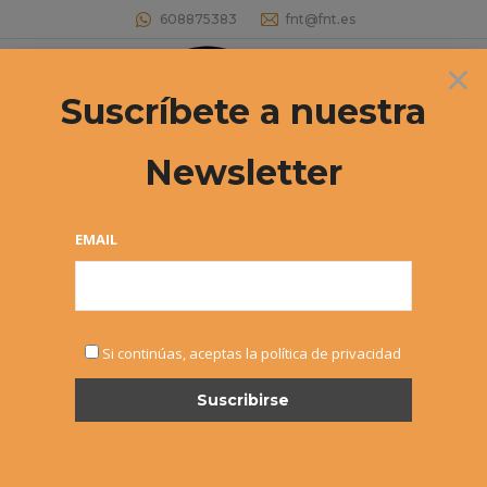
608875383
fnt@fnt.es
×
Buscar:
Suscríbete a nuestra
Newsletter
Archivos diarios:
6 octubre, 2021
Estás aquí:
EMAIL
Si continúas, aceptas la política de privacidad