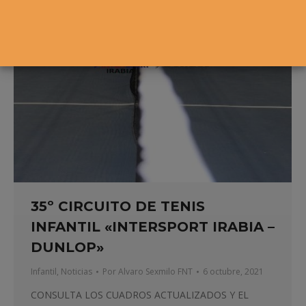
35º CIRCUITO DE TENIS
INFANTIL «INTERSPORT IRABIA –
DUNLOP»
Infantil
,
Noticias
Por
Alvaro Sexmilo FNT
6 octubre, 2021
CONSULTA LOS CUADROS ACTUALIZADOS Y EL