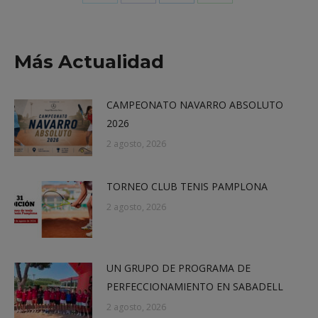
Share
Share
Share
Share
on
on
on
on
X
Facebook
LinkedIn
WhatsApp
Más Actualidad
CAMPEONATO NAVARRO ABSOLUTO
2026
2 agosto, 2026
TORNEO CLUB TENIS PAMPLONA
2 agosto, 2026
UN GRUPO DE PROGRAMA DE
PERFECCIONAMIENTO EN SABADELL
2 agosto, 2026