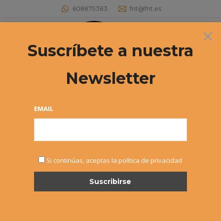
608875383
fnt@fnt.es
×
Buscar:
Suscríbete a nuestra
Newsletter
Categoría:
Cadete
Estás aquí:
EMAIL
Si continúas, aceptas la política de privacidad