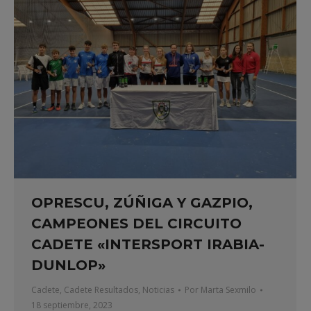
OPRESCU, ZÚÑIGA Y GAZPIO,
CAMPEONES DEL CIRCUITO
CADETE «INTERSPORT IRABIA-
DUNLOP»
Cadete
,
Cadete Resultados
,
Noticias
Por
Marta Sexmilo
18 septiembre, 2023