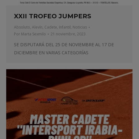
XXII TROFEO JUMPERS
Absoluto
,
Alevín
,
Cadete
,
Infantil
,
Noticias
Por
Marta Sexmilo
21 noviembre, 2023
SE DISPUTARÁ DEL 25 DE NOVIEMBRE AL 17 DE
DICIEMBRE EN VARIAS CATEGORÍAS