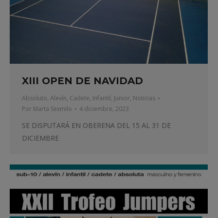
XIII OPEN DE NAVIDAD
Absoluto
,
Alevín
,
Cadete
,
Infantil
,
Junior
,
Noticias
Por
Marta Sexmilo
4 diciembre, 2023
SE DISPUTARÁ EN OBERENA DEL 15 AL 31 DE
DICIEMBRE