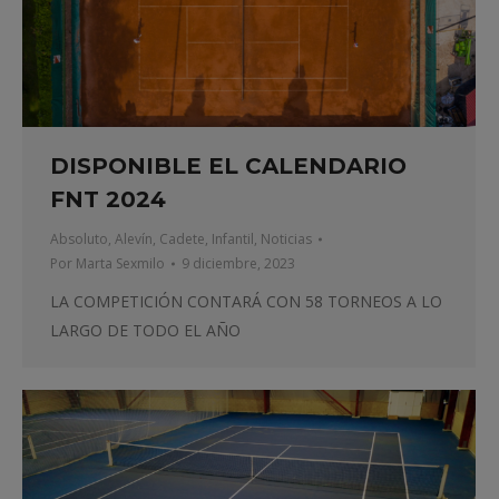
DISPONIBLE EL CALENDARIO
FNT 2024
Absoluto
,
Alevín
,
Cadete
,
Infantil
,
Noticias
Por
Marta Sexmilo
9 diciembre, 2023
LA COMPETICIÓN CONTARÁ CON 58 TORNEOS A LO
LARGO DE TODO EL AÑO