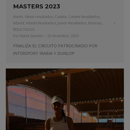
MASTERS 2023
Alevín
,
Alevin resultados
,
Cadete
,
Cadete Resultados
,
Infantil
,
Infantil Resultados
,
Junior Resultados
,
Noticias
,
RESULTADOS
Por
Marta Sexmilo
20 diciembre, 2023
FINALIZA EL CIRCUITO PATROCINADO POR
INTERSPORT IRABIA Y DUNLOP