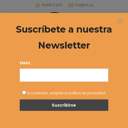
608875383
fnt@fnt.es
×
Buscar:
Suscríbete a nuestra
Newsletter
Categoría:
Cadete
Estás aquí:
EMAIL
Si continúas, aceptas la política de privacidad