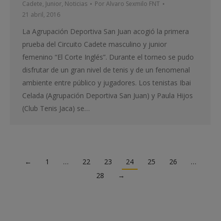
Cadete
,
Junior
,
Noticias
Por
Alvaro Sexmilo FNT
21 abril, 2016
La Agrupación Deportiva San Juan acogió la primera
prueba del Circuito Cadete masculino y junior
femenino “El Corte Inglés”. Durante el torneo se pudo
disfrutar de un gran nivel de tenis y de un fenomenal
ambiente entre público y jugadores. Los tenistas Ibai
Celada (Agrupación Deportiva San Juan) y Paula Hijos
(Club Tenis Jaca) se…
←
1
…
22
23
24
25
26
…
28
→