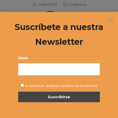
608875383
fnt@fnt.es
×
Buscar:
Suscríbete a nuestra
Newsletter
Archivos diarios:
30 diciembre, 2016
Estás aquí:
EMAIL
Si continúas, aceptas la política de privacidad