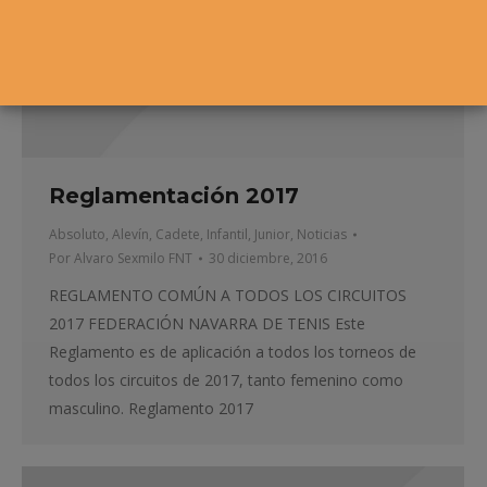
Reglamentación 2017
Absoluto
,
Alevín
,
Cadete
,
Infantil
,
Junior
,
Noticias
Por
Alvaro Sexmilo FNT
30 diciembre, 2016
REGLAMENTO COMÚN A TODOS LOS CIRCUITOS
2017 FEDERACIÓN NAVARRA DE TENIS Este
Reglamento es de aplicación a todos los torneos de
todos los circuitos de 2017, tanto femenino como
masculino. Reglamento 2017