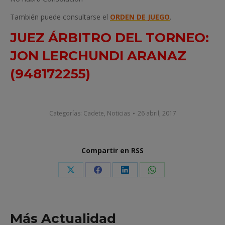
También puede consultarse el
ORDEN DE JUEGO
.
JUEZ ÁRBITRO DEL TORNEO:
JON LERCHUNDI ARANAZ
(948172255)
Categorías:
Cadete
,
Noticias
26 abril, 2017
Compartir en RSS
Share
Share
Share
Share
on
on
on
on
X
Facebook
LinkedIn
WhatsApp
Más Actualidad