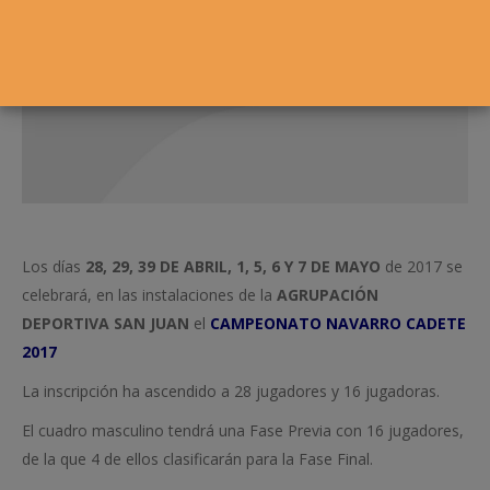
Los días
28, 29, 39 DE ABRIL, 1, 5, 6 Y 7 DE MAYO
de 2017 se
celebrará, en las instalaciones de la
AGRUPACIÓN
DEPORTIVA SAN JUAN
el
CAMPEONATO NAVARRO CADETE
2017
La inscripción ha ascendido a 28 jugadores y 16 jugadoras.
El cuadro masculino tendrá una Fase Previa con 16 jugadores,
de la que 4 de ellos clasificarán para la Fase Final.