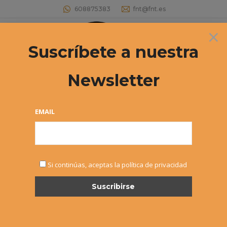
608875383
fnt@fnt.es
×
Buscar:
Suscríbete a nuestra
Newsletter
CAMPEONATO NAVARRO CADETE
2017 Documentación del torneo y
EMAIL
orden de juego
Estás aquí:
Si continúas, aceptas la política de privacidad
ABR
26