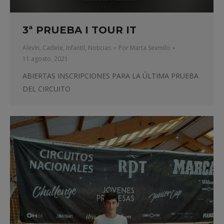
3ª PRUEBA I TOUR IT
Alevín
,
Cadete
,
Infantil
,
Noticias
Por
Marta Sexmilo
11 agosto, 2021
ABIERTAS INSCRIPCIONES PARA LA ÚLTIMA PRUEBA
DEL CIRCUITO