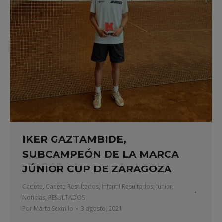
IKER GAZTAMBIDE,
SUBCAMPEÓN DE LA MARCA
JÚNIOR CUP DE ZARAGOZA
Cadete
,
Cadete Resultados
,
Infantil Resultados
,
Junior
,
Noticias
,
RESULTADOS
Por
Marta Sexmilo
3 agosto, 2021