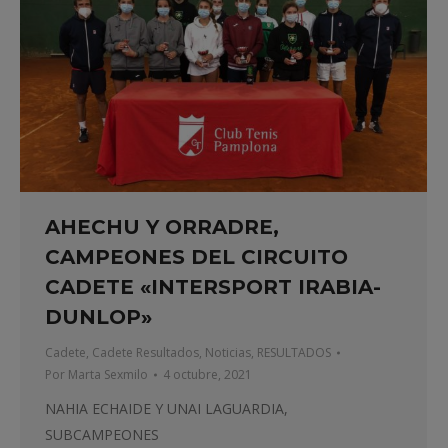
AHECHU Y ORRADRE,
CAMPEONES DEL CIRCUITO
CADETE «INTERSPORT IRABIA-
DUNLOP»
Cadete
,
Cadete Resultados
,
Noticias
,
RESULTADOS
Por
Marta Sexmilo
4 octubre, 2021
NAHIA ECHAIDE Y UNAI LAGUARDIA,
SUBCAMPEONES