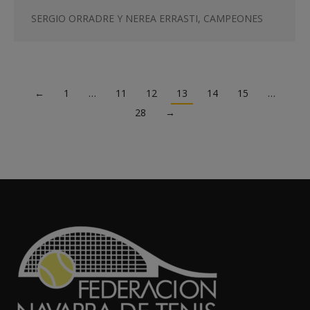
SERGIO ORRADRE Y NEREA ERRASTI, CAMPEONES
←
1
…
11
12
13
14
15
…
28
→