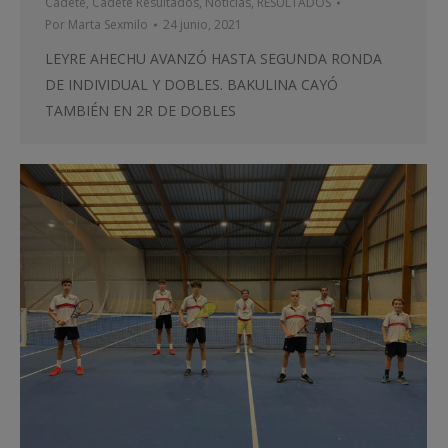
Cadete
,
Cadete Resultados
,
Noticias
,
RESULTADOS
Por
Marta Sexmilo
24 junio, 2021
LEYRE AHECHU AVANZÓ HASTA SEGUNDA RONDA
DE INDIVIDUAL Y DOBLES. BAKULINA CAYÓ
TAMBIÉN EN 2R DE DOBLES