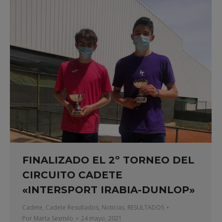
FINALIZADO EL 2º TORNEO DEL
CIRCUITO CADETE
«INTERSPORT IRABIA-DUNLOP»
Cadete
,
Cadete Resultados
,
Noticias
,
RESULTADOS
Por
Marta Sexmilo
24 mayo, 2021