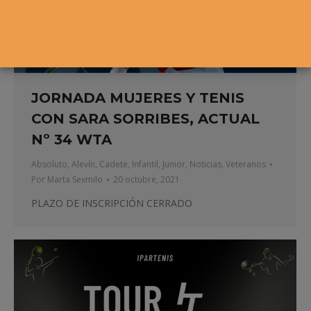
JORNADA MUJERES Y TENIS
CON SARA SORRIBES, ACTUAL
Nº 34 WTA
Absoluto
,
Alevín
,
Cadete
,
Infantil
,
Junior
,
Noticias
,
Veteranos
Por
Marta Sexmilo
20 octubre, 2021
PLAZO DE INSCRIPCIÓN CERRADO