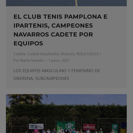
EL CLUB TENIS PAMPLONA E
IPARTENIS, CAMPEONES
NAVARROS CADETE POR
EQUIPOS
Cadete
,
Cadete Resultados
,
Noticias
,
RESULTADOS
Por
Marta Sexmilo
1 junio, 2021
LOS EQUIPOS MASCULINO Y FEMENINO DE
OBERENA, SUBCAMPEONES