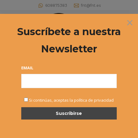
608875383
fnt@fnt.es
×
Buscar:
Suscríbete a nuestra
Newsletter
Categoría:
Cadete
Estás aquí:
EMAIL
Si continúas, aceptas la política de privacidad