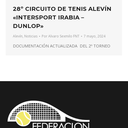
28º CIRCUITO DE TENIS ALEVÍN
«INTERSPORT IRABIA –
DUNLOP»
Alevín
,
Noticias
Por
Alvaro Sexmilo FNT
7 mayo, 2024
DOCUMENTACIÓN ACTUALIZADA DEL 2º TORNEO