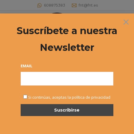
608875383
fnt@fnt.es
×
Buscar:
Suscríbete a nuestra
Newsletter
Archivos diarios:
13 febrero, 2024
Estás aquí:
EMAIL
Si continúas, aceptas la política de privacidad