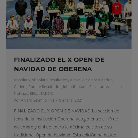
FINALIZADO EL X OPEN DE
NAVIDAD DE OBERENA
Absoluto
,
Absoluto Resultados
,
Alevín
,
Alevin resultados
,
Cadete
,
Cadete Resultados
,
Infantil
,
Infantil Resultados
,
Noticias
,
RESULTADOS
Por
Alvaro Sexmilo FNT
8 enero, 2021
FINALIZADO EL X OPEN DE NAVIDAD La sección de
tenis de la Institución Oberena acogió entre el 19 de
diciembre y el 4 de enero la décima edición de su
tradicional Open de Navidad. Esta edición ha batido