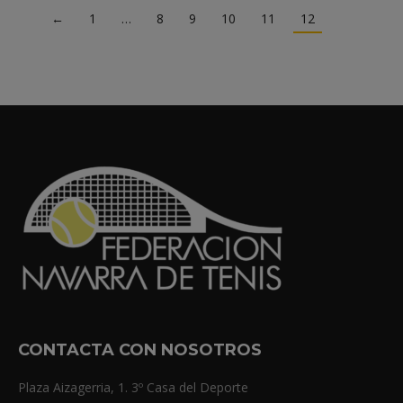
←
1
…
8
9
10
11
12
CONTACTA CON NOSOTROS
Plaza Aizagerria, 1. 3º Casa del Deporte