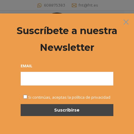
608875383
fnt@fnt.es
×
Buscar:
Suscríbete a nuestra
Newsletter
Archivos por año:
2021
Estás aquí:
EMAIL
Si continúas, aceptas la política de privacidad