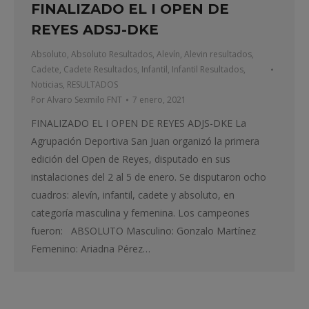
FINALIZADO EL I OPEN DE
REYES ADSJ-DKE
Absoluto
,
Absoluto Resultados
,
Alevín
,
Alevin resultados
,
Cadete
,
Cadete Resultados
,
Infantil
,
Infantil Resultados
,
Noticias
,
RESULTADOS
Por
Alvaro Sexmilo FNT
7 enero, 2021
FINALIZADO EL I OPEN DE REYES ADJS-DKE La
Agrupación Deportiva San Juan organizó la primera
edición del Open de Reyes, disputado en sus
instalaciones del 2 al 5 de enero. Se disputaron ocho
cuadros: alevín, infantil, cadete y absoluto, en
categoría masculina y femenina. Los campeones
fueron: ABSOLUTO Masculino: Gonzalo Martínez
Femenino: Ariadna Pérez…