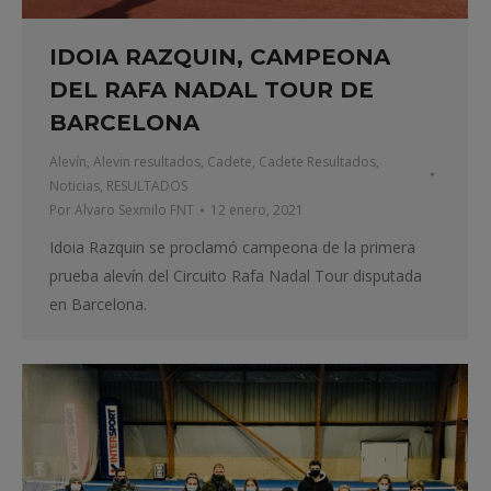
IDOIA RAZQUIN, CAMPEONA
DEL RAFA NADAL TOUR DE
BARCELONA
Alevín
,
Alevin resultados
,
Cadete
,
Cadete Resultados
,
Noticias
,
RESULTADOS
Por
Alvaro Sexmilo FNT
12 enero, 2021
Idoia Razquin se proclamó campeona de la primera
prueba alevín del Circuito Rafa Nadal Tour disputada
en Barcelona.