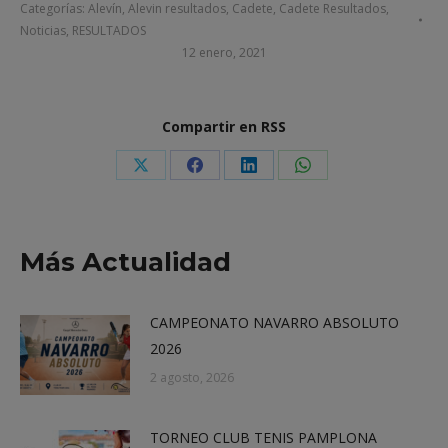
Categorías:
Alevín
,
Alevin resultados
,
Cadete
,
Cadete Resultados
,
Noticias
,
RESULTADOS
12 enero, 2021
Compartir en RSS
Share
Share
Share
Share
on
on
on
on
X
Facebook
LinkedIn
WhatsApp
Más Actualidad
CAMPEONATO NAVARRO ABSOLUTO
2026
2 agosto, 2026
TORNEO CLUB TENIS PAMPLONA