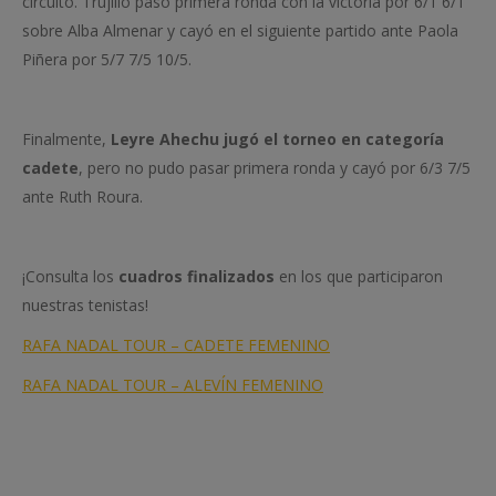
circuito. Trujillo pasó primera ronda con la victoria por 6/1 6/1
sobre Alba Almenar y cayó en el siguiente partido ante Paola
Piñera por 5/7 7/5 10/5.
Finalmente,
Leyre Ahechu jugó el torneo en categoría
cadete
, pero no pudo pasar primera ronda y cayó por 6/3 7/5
ante Ruth Roura.
¡Consulta los
cuadros finalizados
en los que participaron
nuestras tenistas!
RAFA NADAL TOUR – CADETE FEMENINO
RAFA NADAL TOUR – ALEVÍN FEMENINO