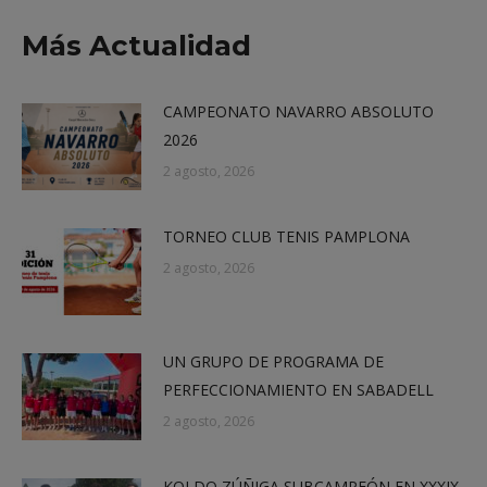
X
Facebook
LinkedIn
WhatsApp
Más Actualidad
CAMPEONATO NAVARRO ABSOLUTO
2026
2 agosto, 2026
TORNEO CLUB TENIS PAMPLONA
2 agosto, 2026
UN GRUPO DE PROGRAMA DE
PERFECCIONAMIENTO EN SABADELL
2 agosto, 2026
KOLDO ZÚÑIGA SUBCAMPEÓN EN XXXIX