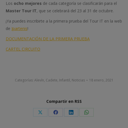
Los
ocho mejores
de cada categoría se clasificarán para el
Master Tour IT
, que se celebrará del 23 al 31 de octubre.
¡Ya puedes inscribirte a la primera prueba del Tour IT en la web
de
Ipartenis
!
DOCUMENTACIÓN DE LA PRIMERA PRUEBA
CARTEL CIRCUITO
Categorías:
Alevín
,
Cadete
,
Infantil
,
Noticias
18 enero, 2021
Compartir en RSS
Share
Share
Share
Share
on
on
on
on