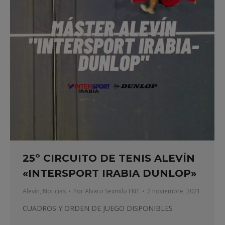
25º CIRCUITO DE TENIS ALEVÍN
«INTERSPORT IRABIA DUNLOP»
Alevín
,
Noticias
Por
Alvaro Sexmilo FNT
2 noviembre, 2021
CUADROS Y ORDEN DE JUEGO DISPONIBLES