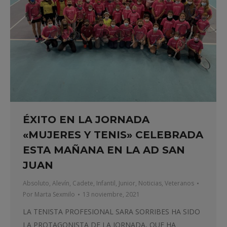
ÉXITO EN LA JORNADA
«MUJERES Y TENIS» CELEBRADA
ESTA MAÑANA EN LA AD SAN
JUAN
Absoluto
,
Alevín
,
Cadete
,
Infantil
,
Junior
,
Noticias
,
Veteranos
Por
Marta Sexmilo
13 noviembre, 2021
LA TENISTA PROFESIONAL SARA SORRIBES HA SIDO
LA PROTAGONISTA DE LA JORNADA, QUE HA