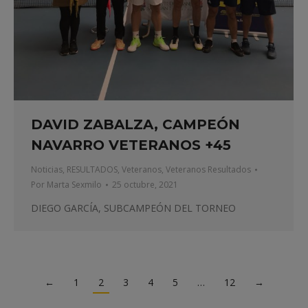
DAVID ZABALZA, CAMPEÓN
NAVARRO VETERANOS +45
Noticias
,
RESULTADOS
,
Veteranos
,
Veteranos Resultados
Por
Marta Sexmilo
25 octubre, 2021
DIEGO GARCÍA, SUBCAMPEÓN DEL TORNEO
←
1
2
3
4
5
…
12
→