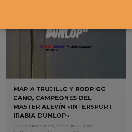
MARÍA TRUJILLO Y RODRIGO
CAÑO, CAMPEONES DEL
MASTER ALEVÍN «INTERSPORT
IRABIA-DUNLOP»
Alevín
,
Alevin resultados
,
Noticias
,
RESULTADOS