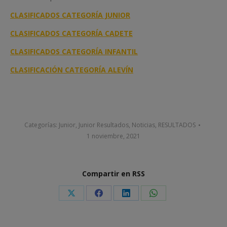
CLASIFICADOS CATEGORÍA JUNIOR
CLASIFICADOS CATEGORÍA CADETE
CLASIFICADOS CATEGORÍA INFANTIL
CLASIFICACIÓN CATEGORÍA ALEVÍN
Categorías:
Junior
,
Junior Resultados
,
Noticias
,
RESULTADOS
1 noviembre, 2021
Compartir en RSS
Share
Share
Share
Share
on
on
on
on