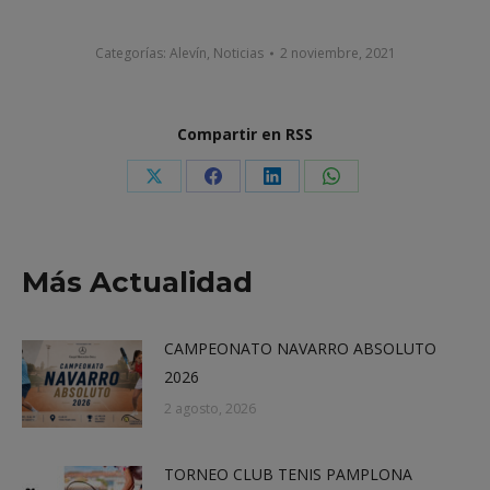
Categorías:
Alevín
,
Noticias
2 noviembre, 2021
Compartir en RSS
Share
Share
Share
Share
on
on
on
on
X
Facebook
LinkedIn
WhatsApp
Más Actualidad
CAMPEONATO NAVARRO ABSOLUTO
2026
2 agosto, 2026
TORNEO CLUB TENIS PAMPLONA