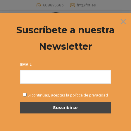
608875383
fnt@fnt.es
×
Buscar:
Suscríbete a nuestra
Newsletter
Archivos diarios:
13 enero, 2021
Estás aquí:
EMAIL
Si continúas, aceptas la política de privacidad