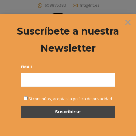
608875383
fnt@fnt.es
×
Buscar:
Suscríbete a nuestra
Newsletter
Archivos diarios:
14 febrero, 2020
Estás aquí:
EMAIL
Si continúas, aceptas la política de privacidad