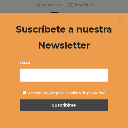
608875383
fnt@fnt.es
×
Buscar:
Suscríbete a nuestra
Newsletter
Archivos por año:
2020
Estás aquí:
EMAIL
Si continúas, aceptas la política de privacidad