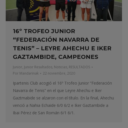
16º TROFEO JUNIOR
“FEDERACIÓN NAVARRA DE
TENIS” – LEYRE AHECHU E IKER
GAZTAMBIDE, CAMPEONES
Junior
,
Junior Resultados
,
Noticias
,
RESULTADOS
Por
Mandarinak
22 noviembre, 2020
Ipartenis Club acogió el 16º Trofeo Junior “Federación
Navarra de Tenis” en el que Leyre Ahechu e Iker
Gaztmabide se alzaron con el título. En la final, Ahechu
venció a Nahia Echaide 6/0 6/2 e Iker Gaztambide a
Ibai Pérez de San Román 6/1 6/1.