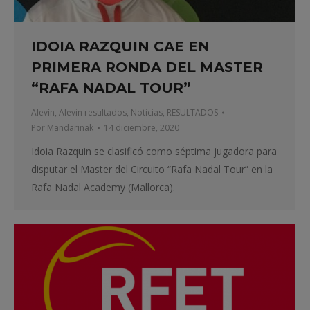
IDOIA RAZQUIN CAE EN
PRIMERA RONDA DEL MASTER
“RAFA NADAL TOUR”
Alevín
,
Alevin resultados
,
Noticias
,
RESULTADOS
Por
Mandarinak
14 diciembre, 2020
Idoia Razquin se clasificó como séptima jugadora para
disputar el Master del Circuito “Rafa Nadal Tour” en la
Rafa Nadal Academy (Mallorca).