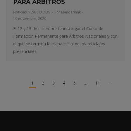
PARA ÁRBITROS
Noticias
,
RESULTADOS
Por
Mandarinak
19 noviembre, 2020
El 12 y 13 de diciembre tendrá lugar el Curso de
Formación Permanente para Árbitros Nacionales y con
el que se termina la etapa inicial de los reciclajes
presenciales.
1
2
3
4
5
…
11
→