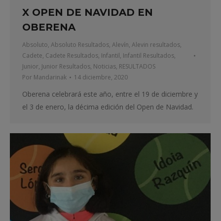
X OPEN DE NAVIDAD EN
OBERENA
Absoluto
,
Absoluto Resultados
,
Alevín
,
Alevin resultados
,
Cadete
,
Cadete Resultados
,
Infantil
,
Infantil Resultados
,
Junior
,
Junior Resultados
,
Noticias
,
RESULTADOS
Por
Mandarinak
14 diciembre, 2020
Oberena celebrará este año, entre el 19 de diciembre y
el 3 de enero, la décima edición del Open de Navidad.