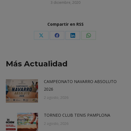
3 diciembre, 2020
Compartir en RSS
Share
Share
Share
Share
on
on
on
on
X
Facebook
LinkedIn
WhatsApp
Más Actualidad
CAMPEONATO NAVARRO ABSOLUTO
2026
2 agosto, 2026
TORNEO CLUB TENIS PAMPLONA
2 agosto, 2026