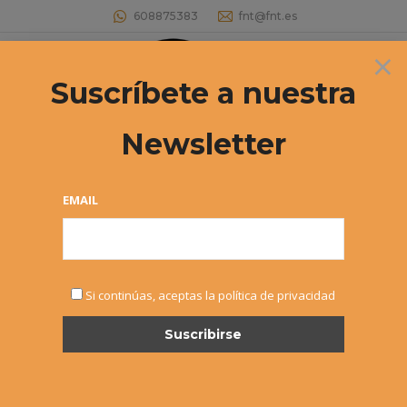
608875383
fnt@fnt.es
×
Buscar:
Suscríbete a nuestra
Newsletter
JUEGOS DEPORTIVOS DE NAVARRA
2020 – DOCUMENTACIÓN
EMAIL
Estás aquí:
Si continúas, aceptas la política de privacidad
FEB
14