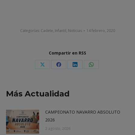
Categorías:
Cadete
,
Infantil
,
Noticias
14 febrero, 2020
Compartir en RSS
Share
Share
Share
Share
on
on
on
on
X
Facebook
LinkedIn
WhatsApp
Más Actualidad
CAMPEONATO NAVARRO ABSOLUTO
2026
2 agosto, 2026